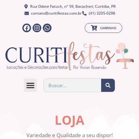
Rua Odete Fatuch, nº 59, Bacacheri, Curitiba, PR
contato@curitifestas.com.br
(41) 3205-0298
CARRINHO
QUEM SOMOS
LOJA
Variedade e Qualidade a seu dispor!