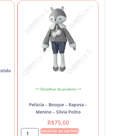
estido
>> Detalhes do produto <<
Pelúcia – Bosque – Raposa –
Menino – Silvia Polito
R$
75,00
Adicionar ao carrinho