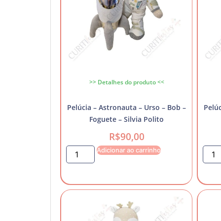
>> Detalhes do produto <<
Pelúcia – Astronauta – Urso – Bob –
Pelúc
Foguete – Silvia Polito
R$
90,00
Adicionar ao carrinho