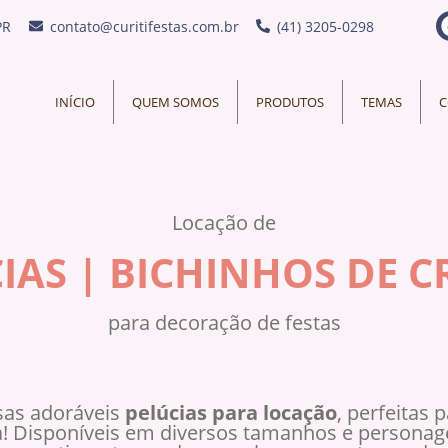
PR
contato@curitifestas.com.br
(41) 3205-0298
INÍCIO
QUEM SOMOS
PRODUTOS
TEMAS
C
Locação de
IAS | BICHINHOS DE 
para decoração de festas
sas adoráveis
pelúcias para locação
, perfeitas 
a! Disponíveis em diversos tamanhos e personage