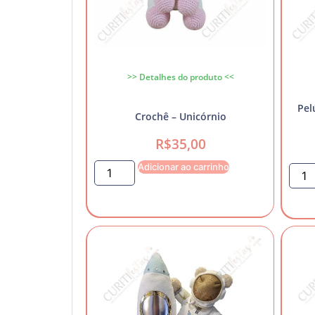
>> Detalhes do produto <<
Pel
Crochê – Unicórnio
R$
35,00
Adicionar ao carrinho