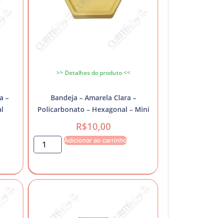
>> Detalhes do produto <<
a –
Bandeja – Amarela Clara –
l
Policarbonato – Hexagonal – Mini
R$
10,00
Adicionar ao carrinho