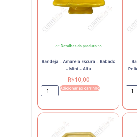
>> Detalhes do produto <<
Bandeja – Amarela Escura – Babado
Ba
– Mini – Alta
Poli
R$
10,00
Adicionar ao carrinho