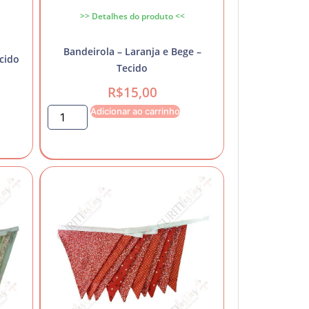
>> Detalhes do produto <<
Bandeirola – Laranja e Bege –
ecido
Tecido
R$
15,00
Adicionar ao carrinho