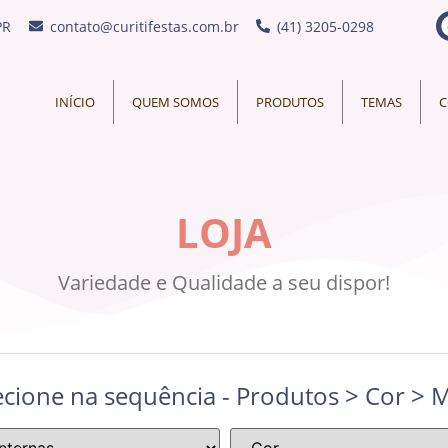
PR
contato@curitifestas.com.br
(41) 3205-0298
INÍCIO
QUEM SOMOS
PRODUTOS
TEMAS
C
LOJA
Variedade e Qualidade a seu dispor!
ecione na sequência - Produtos > Cor > M