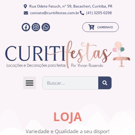
Rua Odete Fatuch, nº 59, Bacacheri, Curitiba, PR
contato@curitifestas.com.br
(41) 3205-0298
CARRINHO
QUEM SOMOS
LOJA
Variedade e Qualidade a seu dispor!