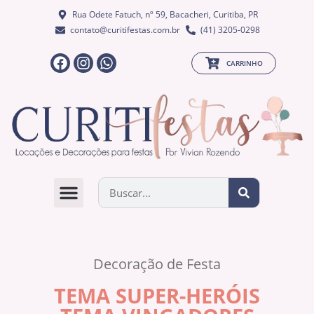
Rua Odete Fatuch, nº 59, Bacacheri, Curitiba, PR
contato@curitifestas.com.br
(41) 3205-0298
CARRINHO
QUEM SOMOS
Decoração de Festa
TEMA SUPER-HERÓIS