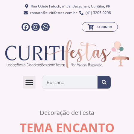
Rua Odete Fatuch, nº 59, Bacacheri, Curitiba, PR
contato@curitifestas.com.br
(41) 3205-0298
CARRINHO
QUEM SOMOS
Decoração de Festa
TEMA ENCANTO