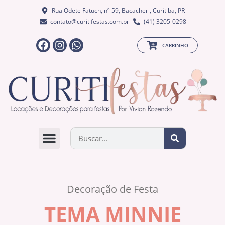
Rua Odete Fatuch, nº 59, Bacacheri, Curitiba, PR
contato@curitifestas.com.br
(41) 3205-0298
CARRINHO
QUEM SOMOS
Decoração de Festa
TEMA MINNIE