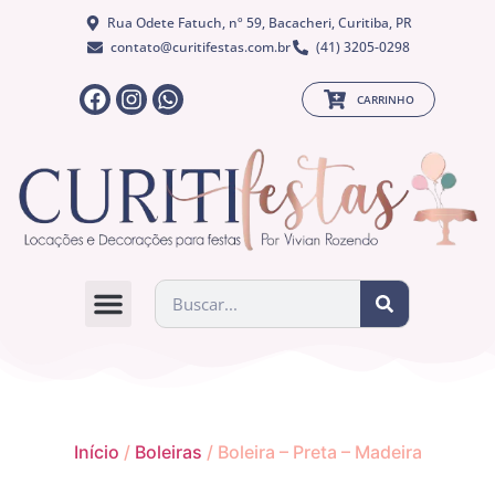
Rua Odete Fatuch, nº 59, Bacacheri, Curitiba, PR
contato@curitifestas.com.br
(41) 3205-0298
CARRINHO
QUEM SOMOS
Início
/
Boleiras
/ Boleira – Preta – Madeira