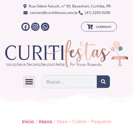
Rua Odete Fatuch, nº 59, Bacacheri, Curitiba, PR
contato@curitifestas.com.br
(41) 3205-0298
CARRINHO
QUEM SOMOS
Início
/
Vasos
/ Vaso – Cobre – Pequeno