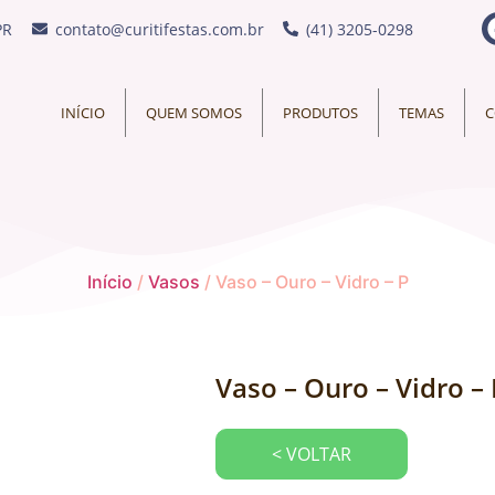
PR
contato@curitifestas.com.br
(41) 3205-0298
INÍCIO
QUEM SOMOS
PRODUTOS
TEMAS
C
Início
/
Vasos
/ Vaso – Ouro – Vidro – P
Vaso – Ouro – Vidro – 
< VOLTAR