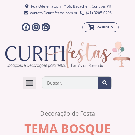
Rua Odete Fatuch, nº 59, Bacacheri, Curitiba, PR
contato@curitifestas.com.br
(41) 3205-0298
CARRINHO
QUEM SOMOS
Decoração de Festa
TEMA BOSQUE